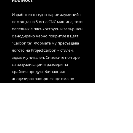
РЕАЛНОСТ.
Изработен от едно парче алуминий с
помощта на 5-осна CNC машина, този
пепелник е пясъкоструен и завършен
с анодирано черно покритие в цвят
"Carbonite". Формата му пресъздава
логото на ProjectCarbon – стилен,
здрав и уникален. Снимките по-горе
са визуализации и размери на
крайния продукт. Финалният
анодизиран завършек ще има по-
гладък вид и метален черен блясък.
◆ Изработен от масивен алуминий
(billet aluminum)
◆ Анодирано черно покритие
◆ Устойчив на високи температури
◆ Размери: 12.4 см x 9.9 см x 2.5 см