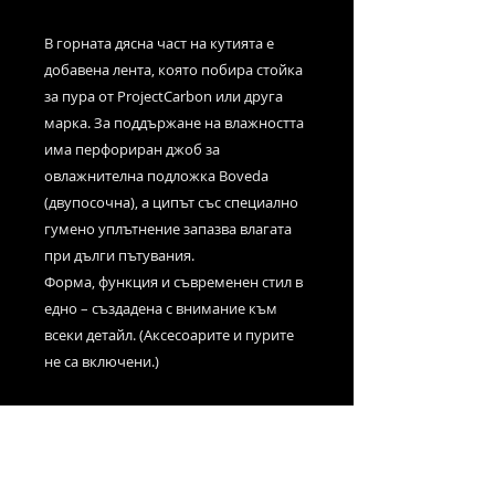
В горната дясна част на кутията е
добавена лента, която побира стойка
за пура от ProjectCarbon или друга
марка. За поддържане на влажността
има перфориран джоб за
овлажнителна подложка Boveda
(двупосочна), а ципът със специално
гумено уплътнение запазва влагата
при дълги пътувания.
Форма, функция и съвременен стил в
едно – създадена с внимание към
всеки детайл. (Аксесоарите и пурите
не са включени.)
◆ Естествена кожа в тъмно
маслинено зелено и обсидианово
черно
◆ Размери: 23 см x 14 см x 5.5 см