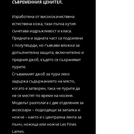
СЪВРЕМЕННИЯ ЦЕНИТЕЛ.
Изработена от висококачествена
естествена кожа, тази пътна кутия
съчетава издръжливост и класа.
Предната и задната част са подсилени
с полутвърди, но гъвкави вложки за
допълнителна защита, включително и
предния джоб, където се съхраняват
пурите.
Сгъваемият джоб за пури леко
задържа съдържанието на място,
когато е затворен, така че пурите да
не се местят по време на носене.
Моделът разполага с две отделения за
аксесоари – подходящи за запалка и
ножче – както и с централна лента за
пънч, ножица или ножче Les Fines
Lames.