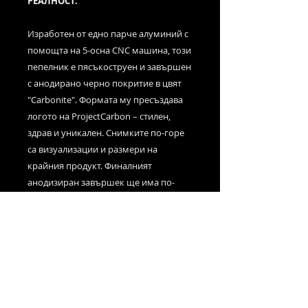
РЕАЛНОСТ.
Изработен от едно парче алуминий с
помощта на 5-осна CNC машина, този
пепелник е пясъкоструен и завършен
с анодирано черно покритие в цвят
"Carbonite". Формата му пресъздава
логото на ProjectCarbon – стилен,
здрав и уникален. Снимките по-горе
са визуализации и размери на
крайния продукт. Финалният
анодизиран завършек ще има по-
гладък вид и метален черен блясък.
◆ Изработен от масивен алуминий
(billet aluminum)
◆ Анодирано черно покритие
◆ Устойчив на високи температури
◆ Размери: 12.4 см x 9.9 см x 2.5 см