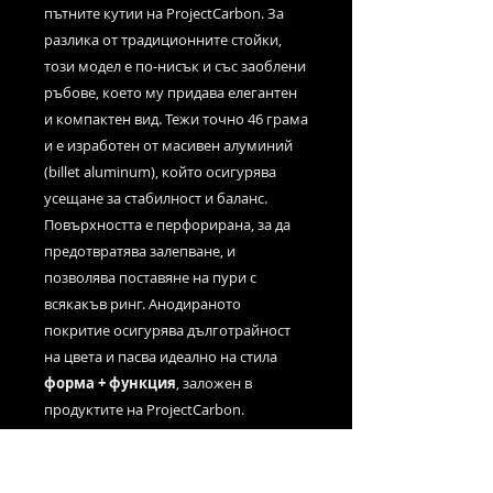
пътните кутии на ProjectCarbon. За
разлика от традиционните стойки,
този модел е по-нисък и със заоблени
ръбове, което му придава елегантен
и компактен вид. Тежи точно 46 грама
и е изработен от масивен алуминий
(billet aluminum), който осигурява
усещане за стабилност и баланс.
Повърхността е перфорирана, за да
предотвратява залепване, и
позволява поставяне на пури с
всякакъв ринг. Анодираното
покритие осигурява дълготрайност
на цвета и пасва идеално на стила
форма + функция
, заложен в
продуктите на ProjectCarbon.
◆ Размери: 3.8 см x 3.8 см x 1.3 см
◆ Тегло: 46 грама